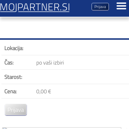
Prijava
Dogodki
Prihajajoči dogodki
Pretekli dogodki
Lokacija:
Tipi dogodkov
Ekskluzivni večer
Čas:
po vaši izbiri
Svoj dogodek
Vtisi udeležencev
Starost:
Brezplačna registracija
Cena:
0,00 €
Predstavitev
Magazin
Prijava
Kontakt