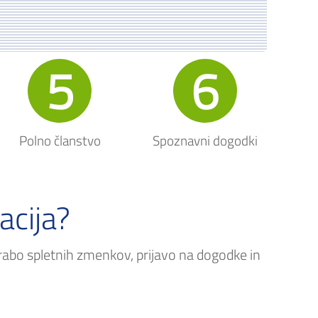
5
6
či geslo.
Polno članstvo
Spoznavni dogodki
acija?
rabo spletnih zmenkov, prijavo na dogodke in