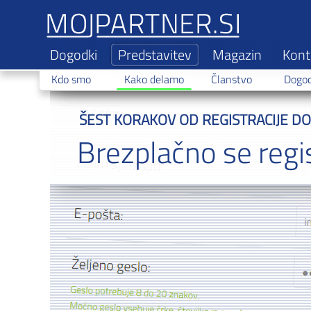
ŠEST KORAKOV OD REGISTRACIJE D
ŠEST KORAKOV OD REGISTRACIJE D
ŠEST KORAKOV OD REGISTRACIJE D
ŠEST KORAKOV OD REGISTRACIJE D
ŠEST KORAKOV OD REGISTRACIJE D
Izpolnite profil
Izberite kriterije z
Ogled partnerskih
Polno članstvo
Spoznavni dogodki
Dogodki
Predstavitev
Magazin
Kont
Kdo smo
Kako delamo
Članstvo
Dogod
ŠEST KORAKOV OD REGISTRACIJE D
Brezplačno se regis