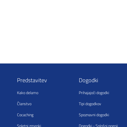
Izpolnjen profil je vaše osebno oglasno sporo
Polno članstvo ponuja precej 
Prijavite
Nasta
Izberite najpo
Podani va
Družabna 
N
Predstavitev
Dogodki
Po registraciji se lahko prijavite in se nam pr
Nadgradite članstvo in pridobite vse ugodnosti 
Nastavite iskalne kriterije po lastni meri in do
Pri izpolnjevanju profila bodite iskreni; izpol
Med predlogi partnerjev sest
Kako delamo
Prihajajoči dogodki
prav tako iščejo novo ljubezen, r
Izpolnjen profil j
Članstvo
Tipi dogodkov
Po registraciji še dopolnite in personalizirajte
Cocaching
Spoznavni dogodki
Spletni zmenki
Dogodki - Splošni pogoji