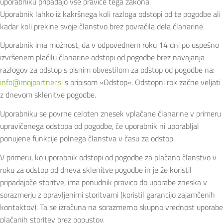
uporabniku pripadajo vse pravice tega zakona.
Uporabnik lahko iz kakršnega koli razloga odstopi od te pogodbe ali
kadar koli prekine svoje članstvo brez povračila dela članarine.
Uporabnik ima možnost, da v odpovednem roku 14 dni po uspešno
izvršenem plačilu članarine odstopi od pogodbe brez navajanja
razlogov za odstop s pisnim obvestilom za odstop od pogodbe na:
info@mojpartner.si
s pripisom »Odstop«. Odstopni rok začne veljati
z dnevom sklenitve pogodbe.
Uporabniku se povrne celoten znesek vplačane članarine v primeru
upravičenega odstopa od pogodbe, če uporabnik ni uporabljal
ponujene funkcije polnega članstva v času za odstop.
V primeru, ko uporabnik odstopi od pogodbe za plačano članstvo v
roku za odstop od dneva sklenitve pogodbe in je že koristil
pripadajoče storitve, ima ponudnik pravico do uporabe zneska v
sorazmerju z opravljenimi storitvami (koristil garancijo zajamčenih
kontaktov). Ta se izračuna na sorazmerno skupno vrednost uporabe
plačanih storitev brez popustov.