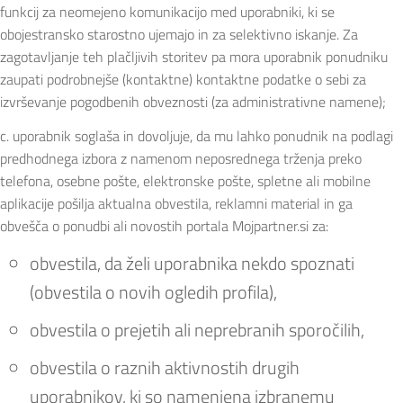
funkcij za neomejeno komunikacijo med uporabniki, ki se
obojestransko starostno ujemajo in za selektivno iskanje. Za
zagotavljanje teh plačljivih storitev pa mora uporabnik ponudniku
zaupati podrobnejše (kontaktne) kontaktne podatke o sebi za
izvrševanje pogodbenih obveznosti (za administrativne namene);
c. uporabnik soglaša in dovoljuje, da mu lahko ponudnik na podlagi
predhodnega izbora z namenom neposrednega trženja preko
telefona, osebne pošte, elektronske pošte, spletne ali mobilne
aplikacije pošilja aktualna obvestila, reklamni material in ga
obvešča o ponudbi ali novostih portala Mojpartner.si za:
obvestila, da želi uporabnika nekdo spoznati
(obvestila o novih ogledih profila),
obvestila o prejetih ali neprebranih sporočilih,
obvestila o raznih aktivnostih drugih
uporabnikov, ki so namenjena izbranemu