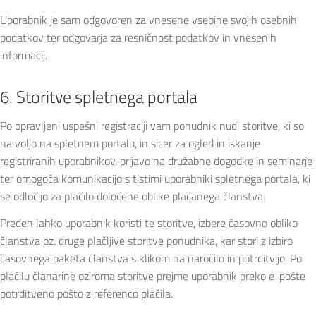
Uporabnik je sam odgovoren za vnesene vsebine svojih osebnih
podatkov ter odgovarja za resničnost podatkov in vnesenih
informacij.
6. Storitve spletnega portala
Po opravljeni uspešni registraciji vam ponudnik nudi storitve, ki so
na voljo na spletnem portalu, in sicer za ogled in iskanje
registriranih uporabnikov, prijavo na družabne dogodke in seminarje
ter omogoča komunikacijo s tistimi uporabniki spletnega portala, ki
se odločijo za plačilo določene oblike plačanega članstva.
Preden lahko uporabnik koristi te storitve, izbere časovno obliko
članstva oz. druge plačljive storitve ponudnika, kar stori z izbiro
časovnega paketa članstva s klikom na naročilo in potrditvijo. Po
plačilu članarine oziroma storitve prejme uporabnik preko e-pošte
potrditveno pošto z referenco plačila.