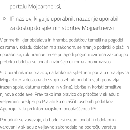
portalu Mojpartner.si,
IP naslov, ki ga je uporabnik nazadnje uporabil
za dostop do spletnih storitev Mojpartner.si
V primerih, kjer obdelava in hramba podatkov temelji na pogodbi
oziroma v skladu določenim z zakonom, se hranijo podatki o plačilih
uporabnika, rok hrambe pa se prilagodi pogodbi oziroma zakonu; po
preteku obdobja se podatki izbrišejo oziroma anonimizirajo.
5. Uporabnik ima pravico, da lahko na spletnem portalu upravljavca
Mojpartner.si dostopa do svojih osebnih podatkov, jih popravlja
(razen spola, datuma rojstva in višine), izbriše in koristi omejitve
njihove obdelave. Prav tako ima pravico do pritožbe v skladu z
veljavnimi predpisi po Pravilniku o zaščiti osebnih podatkov
Agencije Gala pri Informacijskem pooblaščencu RS.
Ponudnik se zavezuje, da bodo vsi osebni podatki obdelani in
varovani v skladu z veljavno zakonodajo na področju varstva