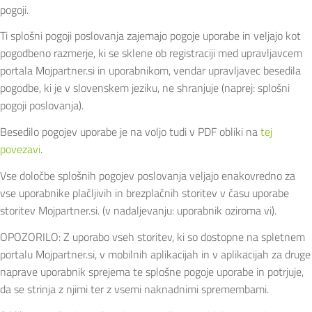
pogoji.
Ti splošni pogoji poslovanja zajemajo pogoje uporabe in veljajo kot
pogodbeno razmerje, ki se sklene ob registraciji med upravljavcem
portala Mojpartner.si in uporabnikom, vendar upravljavec besedila
pogodbe, ki je v slovenskem jeziku, ne shranjuje (naprej: splošni
pogoji poslovanja).
Besedilo pogojev uporabe je na voljo tudi v PDF obliki na
tej
povezavi
.
Vse določbe splošnih pogojev poslovanja veljajo enakovredno za
vse uporabnike plačljivih in brezplačnih storitev v času uporabe
storitev Mojpartner.si. (v nadaljevanju: uporabnik oziroma vi).
OPOZORILO: Z uporabo vseh storitev, ki so dostopne na spletnem
portalu Mojpartner.si, v mobilnih aplikacijah in v aplikacijah za druge
naprave uporabnik sprejema te splošne pogoje uporabe in potrjuje,
da se strinja z njimi ter z vsemi naknadnimi spremembami.