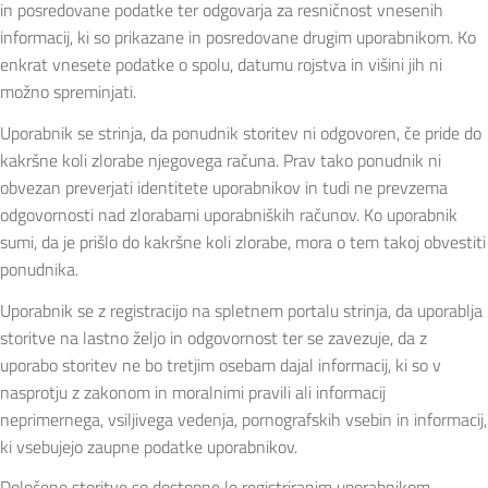
in posredovane podatke ter odgovarja za resničnost vnesenih
informacij, ki so prikazane in posredovane drugim uporabnikom. Ko
enkrat vnesete podatke o spolu, datumu rojstva in višini jih ni
možno spreminjati.
Uporabnik se strinja, da ponudnik storitev ni odgovoren, če pride do
kakršne koli zlorabe njegovega računa. Prav tako ponudnik ni
obvezan preverjati identitete uporabnikov in tudi ne prevzema
odgovornosti nad zlorabami uporabniških računov. Ko uporabnik
sumi, da je prišlo do kakršne koli zlorabe, mora o tem takoj obvestiti
ponudnika.
Uporabnik se z registracijo na spletnem portalu strinja, da uporablja
storitve na lastno željo in odgovornost ter se zavezuje, da z
uporabo storitev ne bo tretjim osebam dajal informacij, ki so v
nasprotju z zakonom in moralnimi pravili ali informacij
neprimernega, vsiljivega vedenja, pornografskih vsebin in informacij,
ki vsebujejo zaupne podatke uporabnikov.
Določene storitve so dostopne le registriranim uporabnikom.