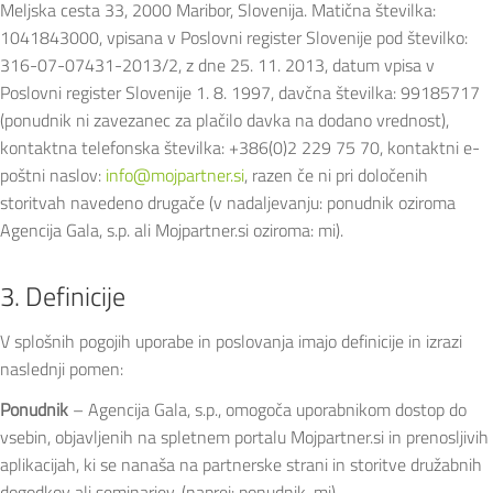
Meljska cesta 33, 2000 Maribor, Slovenija. Matična številka:
1041843000, vpisana v Poslovni register Slovenije pod številko:
316-07-07431-2013/2, z dne 25. 11. 2013, datum vpisa v
Poslovni register Slovenije 1. 8. 1997, davčna številka: 99185717
(ponudnik ni zavezanec za plačilo davka na dodano vrednost),
kontaktna telefonska številka: +386(0)2 229 75 70, kontaktni e-
poštni naslov:
info@mojpartner.si
, razen če ni pri določenih
storitvah navedeno drugače (v nadaljevanju: ponudnik oziroma
Agencija Gala, s.p. ali Mojpartner.si oziroma: mi).
3. Definicije
V splošnih pogojih uporabe in poslovanja imajo definicije in izrazi
naslednji pomen:
Ponudnik
– Agencija Gala, s.p., omogoča uporabnikom dostop do
vsebin, objavljenih na spletnem portalu Mojpartner.si in prenosljivih
aplikacijah, ki se nanaša na partnerske strani in storitve družabnih
dogodkov ali seminarjev. (naprej: ponudnik, mi).