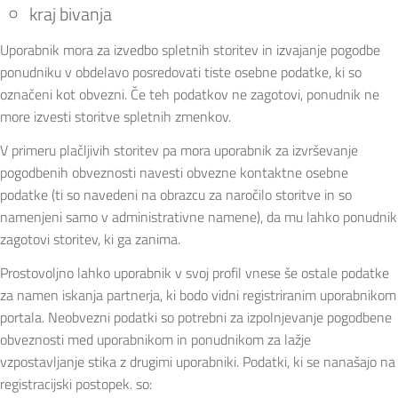
kraj bivanja
Uporabnik mora za izvedbo spletnih storitev in izvajanje pogodbe
ponudniku v obdelavo posredovati tiste osebne podatke, ki so
označeni kot obvezni. Če teh podatkov ne zagotovi, ponudnik ne
more izvesti storitve spletnih zmenkov.
V primeru plačljivih storitev pa mora uporabnik za izvrševanje
pogodbenih obveznosti navesti obvezne kontaktne osebne
podatke (ti so navedeni na obrazcu za naročilo storitve in so
namenjeni samo v administrativne namene), da mu lahko ponudnik
zagotovi storitev, ki ga zanima.
Prostovoljno lahko uporabnik v svoj profil vnese še ostale podatke
za namen iskanja partnerja, ki bodo vidni registriranim uporabnikom
portala. Neobvezni podatki so potrebni za izpolnjevanje pogodbene
obveznosti med uporabnikom in ponudnikom za lažje
vzpostavljanje stika z drugimi uporabniki. Podatki, ki se nanašajo na
registracijski postopek. so: