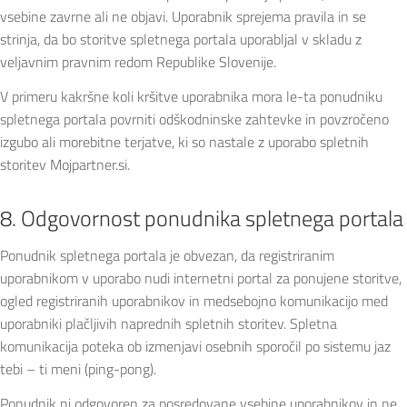
vsebine zavrne ali ne objavi. Uporabnik sprejema pravila in se
strinja, da bo storitve spletnega portala uporabljal v skladu z
veljavnim pravnim redom Republike Slovenije.
V primeru kakršne koli kršitve uporabnika mora le-ta ponudniku
spletnega portala povrniti odškodninske zahtevke in povzročeno
izgubo ali morebitne terjatve, ki so nastale z uporabo spletnih
storitev Mojpartner.si.
8. Odgovornost ponudnika spletnega portala
Ponudnik spletnega portala je obvezan, da registriranim
uporabnikom v uporabo nudi internetni portal za ponujene storitve,
ogled registriranih uporabnikov in medsebojno komunikacijo med
uporabniki plačljivih naprednih spletnih storitev. Spletna
komunikacija poteka ob izmenjavi osebnih sporočil po sistemu jaz
tebi – ti meni (ping-pong).
Ponudnik ni odgovoren za posredovane vsebine uporabnikov in ne