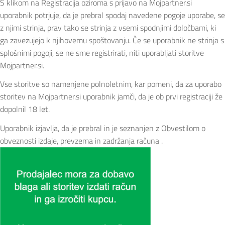
S klikom na Registracija oziroma s prijavo na Mojpartner.si
uporabnik potrjuje, da je prebral spodaj navedene pogoje uporabe, se
z njimi strinja, prav tako se strinja z vsemi spodnjimi določbami, ki
ga zavezujejo k njihovemu spoštovanju. Če se uporabnik ne strinja s
splošnimi pogoji, se ne sme registrirati, niti uporabljati storitve
Mojpartner.si.
Vse storitve so namenjene polnoletnim, kar pomeni, da za uporabo
storitev na Mojpartner.si uporabnik jamči, da je ob prvi registraciji že
dopolnil 18 let.
Uporabnik izjavlja, da je prebral in je seznanjen z Obvestilom o
obveznosti izdaje, prevzema in zadržanja računa .