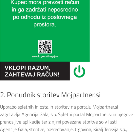
2. Ponudnik storitev Mojpartner.si
Uporabo spletnih in ostalih storitev na portalu Mojpartner.si
zagotavlja Agencija Gala, s.p. Spletni portal Mojpartner.si in njegove
prenosljive aplikacije ter z njimi povezane storitve so v lasti
Agencije Gala, storitve, posredovanje, trgovina, Kiralj Terezija s.p.,