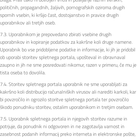
političnih, propagandnih, žaljivih, pornografskih oziroma drugih
spornih vsebin, ki kršijo čast, dostojanstvo in pravice drugih
uporabnikov ali tretjih oseb.
7.3. Uporabnikom je prepovedano zbirati vsebine drugih
uporabnikov in kopiranje podatkov za kakršne koli druge namene.
Uporabnik bo vse pridobljene podatke in informacije, ki jih je pridobil
ob uporabi storitev spletnega portala, upošteval in obravnaval
zaupno in jih ne sme posredovati nikomur, razen v primeru, če mu je
tista oseba to dovolila.
7.4. Storitev spletnega portala uporabnik ne sme uporabljati za
kakršno koli distribucijo računalniških virusov ali narediti karkoli, kar
bi povzročilo in ogrozilo storitve spletnega portala ter povzročilo
škodo ponudniku storitev, ostalim uporabnikom in tretjim osebam.
7.5. Uporabnik spletnega portala in njegovih storitev razume in
potrjuje, da ponudnik ni odgovoren in ne zagotavlja varnost in
zasebnost podanih informacij preko interneta in elektronske pošte,