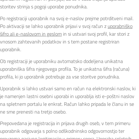
storitev strinja s pogoji uporabe ponudnika.
Po registraciji uporabnik na svoj e-naslov prejme potrditveni mail.
Po aktivaciji se lahko uporabnik prijavi v svoj račun z
uporabniško
šifro ali e-naslovom in geslom
in si ustvari svoj profil, kar stori z
vnosom zahtevanih podatkov in s tem postane registriran
uporabnik.
Ob registraciji je uporabniku avtomatsko dodeljena unikatna
uporabniška šifra njegovega profila. To je unikatna šifra (računa)
profila, ki jo uporabnik potrebuje za vse storitve ponudnika.
Uporabnik si lahko ustvari samo en račun na elektronski naslov, ki
je namenjen lastni osebni uporabi in uporablja isti e-poštni naslov
na spletnem portalu le enkrat. Račun lahko pripada le članu in se
ne sme prenesti na tretjo osebo.
Prepovedana je registracija in prijava drugih oseb, v tem primeru
uporabnik odgovarja s polno odškodninsko odgovornostjo ter
prevzema pasivno legitimacijo v primeru spora. Uporaba spletnih