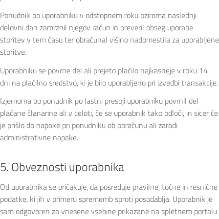
Ponudnik bo uporabniku v odstopnem roku oziroma naslednji
delovni dan zamrznil njegov račun in preveril obseg uporabe
storitev v tem času ter obračunal višino nadomestila za uporabljene
storitve.
Uporabniku se povrne del ali prejeto plačilo najkasneje v roku 14
dni na plačilno sredstvo, ki je bilo uporabljeno pri izvedbi transakcije.
Izjemoma bo ponudnik po lastni presoji uporabniku povrnil del
plačane članarine ali v celoti, če se uporabnik tako odloči, in sicer če
je prišlo do napake pri ponudniku ob obračunu ali zaradi
administrativne napake.
5. Obveznosti uporabnika
Od uporabnika se pričakuje, da posreduje pravilne, točne in resnične
podatke, ki jih v primeru sprememb sproti posodablja. Uporabnik je
sam odgovoren za vnesene vsebine prikazane na spletnem portalu