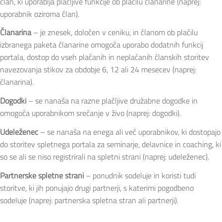
član, ki uporablja plačljive funkcije ob plačilu članarine (naprej:
uporabnik oziroma član).
Članarina
– je znesek, določen v ceniku, in članom ob plačilu
izbranega paketa članarine omogoča uporabo dodatnih funkcij
portala, dostop do vseh plačanih in neplačanih članskih storitev
navezovanja stikov za obdobje 6, 12 ali 24 mesecev (naprej:
članarina).
Dogodki
– se nanaša na razne plačljive družabne dogodke in
omogoča uporabnikom srečanje v živo (naprej: dogodki).
Udeleženec
– se nanaša na enega ali več uporabnikov, ki dostopajo
do storitev spletnega portala za seminarje, delavnice in coaching, ki
so se ali se niso registrirali na spletni strani (naprej: udeleženec).
Partnerske spletne strani
– ponudnik sodeluje in koristi tudi
storitve, ki jih ponujajo drugi partnerji, s katerimi pogodbeno
sodeluje (naprej: partnerska spletna stran ali partnerji).