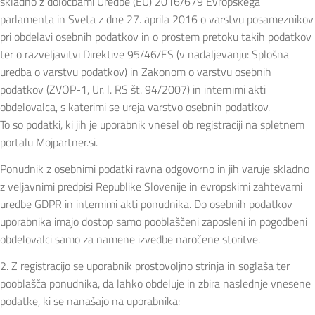
skladno z določbami Uredbe (EU) 2016/679 Evropskega
parlamenta in Sveta z dne 27. aprila 2016 o varstvu posameznikov
pri obdelavi osebnih podatkov in o prostem pretoku takih podatkov
ter o razveljavitvi Direktive 95/46/ES (v nadaljevanju: Splošna
uredba o varstvu podatkov) in Zakonom o varstvu osebnih
podatkov (ZVOP-1, Ur. l. RS št. 94/2007) in internimi akti
obdelovalca, s katerimi se ureja varstvo osebnih podatkov.
To so podatki, ki jih je uporabnik vnesel ob registraciji na spletnem
portalu Mojpartner.si.
Ponudnik z osebnimi podatki ravna odgovorno in jih varuje skladno
z veljavnimi predpisi Republike Slovenije in evropskimi zahtevami
uredbe GDPR in internimi akti ponudnika. Do osebnih podatkov
uporabnika imajo dostop samo pooblaščeni zaposleni in pogodbeni
obdelovalci samo za namene izvedbe naročene storitve.
2. Z registracijo se uporabnik prostovoljno strinja in soglaša ter
pooblašča ponudnika, da lahko obdeluje in zbira naslednje vnesene
podatke, ki se nanašajo na uporabnika: