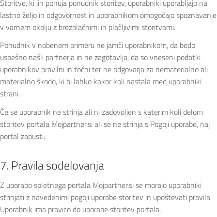
Storitve, ki jih ponuja ponudnik storitev, uporabniki uporabljajo na
lastno željo in odgovornost in uporabnikom omogočajo spoznavanje
v varnem okolju z brezplačnimi in plačljivimi storitvami.
Ponudnik v nobenem primeru ne jamči uporabnikom, da bodo
uspešno našli partnerja in ne zagotavlja, da so vneseni podatki
uporabnikov pravilni in točni ter ne odgovarja za nematerialno ali
materialno škodo, ki bi lahko kakor koli nastala med uporabniki
strani.
Če se uporabnik ne strinja ali ni zadovoljen s katerim koli delom
storitev portala Mojpartner.si ali se ne strinja s Pogoji uporabe, naj
portal zapusti.
7. Pravila sodelovanja
Z uporabo spletnega portala Mojpartner.si se morajo uporabniki
strinjati z navedenimi pogoji uporabe storitev in upoštevati pravila.
Uporabnik ima pravico do uporabe storitev portala.