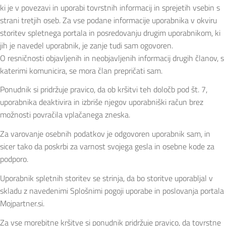
ki je v povezavi in uporabi tovrstnih informacij in sprejetih vsebin s
strani tretjih oseb. Za vse podane informacije uporabnika v okviru
storitev spletnega portala in posredovanju drugim uporabnikom, ki
jih je navedel uporabnik, je zanje tudi sam ogovoren.
O resničnosti objavljenih in neobjavljenih informacij drugih članov, s
katerimi komunicira, se mora član prepričati sam.
Ponudnik si pridržuje pravico, da ob kršitvi teh določb pod št. 7,
uporabnika deaktivira in izbriše njegov uporabniški račun brez
možnosti povračila vplačanega zneska.
Za varovanje osebnih podatkov je odgovoren uporabnik sam, in
sicer tako da poskrbi za varnost svojega gesla in osebne kode za
podporo.
Uporabnik spletnih storitev se strinja, da bo storitve uporabljal v
skladu z navedenimi Splošnimi pogoji uporabe in poslovanja portala
Mojpartner.si.
Za vse morebitne kršitve si ponudnik pridržuje pravico, da tovrstne