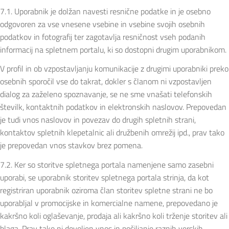
7.1. Uporabnik je dolžan navesti resnične podatke in je osebno
odgovoren za vse vnesene vsebine in vsebine svojih osebnih
podatkov in fotografij ter zagotavlja resničnost vseh podanih
informacij na spletnem portalu, ki so dostopni drugim uporabnikom.
V profil in ob vzpostavljanju komunikacije z drugimi uporabniki preko
osebnih sporočil vse do takrat, dokler s članom ni vzpostavljen
dialog za zaželeno spoznavanje, se ne sme vnašati telefonskih
številk, kontaktnih podatkov in elektronskih naslovov. Prepovedan
je tudi vnos naslovov in povezav do drugih spletnih strani,
kontaktov spletnih klepetalnic ali družbenih omrežij ipd., prav tako
je prepovedan vnos stavkov brez pomena.
7.2. Ker so storitve spletnega portala namenjene samo zasebni
uporabi, se uporabnik storitev spletnega portala strinja, da kot
registriran uporabnik oziroma član storitev spletne strani ne bo
uporabljal v promocijske in komercialne namene, prepovedano je
kakršno koli oglaševanje, prodaja ali kakršno koli trženje storitev ali
blaga. Prav tako ni dovoljen vnos in pošiljanje raznih verskih,