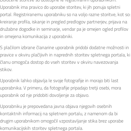
Uporabnik ima pravico do uporabe storitev, ki jih ponuja spletni
portal. Registriranemu uporabniku so na voljo razne storitve, kot so:
kreiranje profila, iskanje in pregled predlogov partnerjev, prijava na
družabne dogodke in seminarje, vendar pa je omejen ogled profilov
in omejena komunikacija z uporabniki.
S plačilom izbrane članarine uporabnik pridobi dodatne možnosti in
pravice v okviru plačljivih in naprednih storitev spletnega portala, ki
članu omogoča dostop do vseh storitev v okviru navezovanja
stikov.
Uporabnik lahko objavlja le svoje fotografije in morajo biti last
uporabnika. V primeru, da fotografije pripadajo tretji osebi, mora
uporabnik od nje pridobiti dovoljenje za objavo.
Uporabniku je prepovedana javna objava njegovih osebnih
kontaktnih informacij na spletnem portalu, z namenom da bi
drugim uporabnikom omogočil vzpostavljanje stika brez uporabe
komunikacijskih storitev spletnega portala.