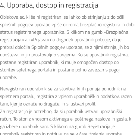
4. Uporaba, dostop in registracija
Obiskovalec, ki še ni registriran, se lahko ob strinjanju z določili
splošnih pogojev uporabe vpiše oziroma brezplačno registrira in dobi
status registriranega uporabnika. S klikom na gumb »Brezplačna
registracija« ali »Prijava« na dogodek uporabnik potrjuje, da je
prebral določila Splošnih pogojev uporabe, se z njimi strinja, jih bo
upošteval in jih prostovoljno sprejema. Ko se uporabnik registrira,
postane registriran uporabnik, ki mu je omogočen dostop do
storitev spletnega portala in postane polno zavezan s pogoji
uporabe.
Neregistriran uporabnik se za storitve, ki jih ponuja ponudnik na
spletnem portalu, registrira z vpisom uporabniških podatkov, razen
tam, kjer je označeno drugače, in si ustvari profil.
Za registracijo je potrebno, da si uporabnik ustvari uporabniški
račun. To stori z vnosom aktivnega e-poštnega naslova in gesla, ki
ga izbere uporabnik sam. S klikom na gumb Registracija je
uporabnik registriran in potrjuje, da se v času trajanja uporabe