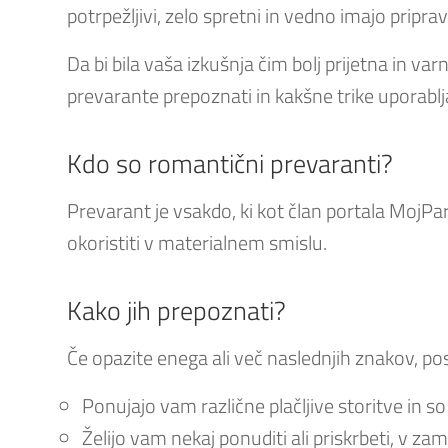
potrpežljivi, zelo spretni in vedno imajo pripr
Da bi bila vaša izkušnja čim bolj prijetna in va
prevarante prepoznati in kakšne trike uporablj
Kdo so romantični prevaranti?
Prevarant je vsakdo, ki kot član portala MojPa
okoristiti v materialnem smislu.
Kako jih prepoznati?
Če opazite enega ali več naslednjih znakov, po
Ponujajo vam različne plačljive storitve in so 
Želijo vam nekaj ponuditi ali priskrbeti, v z