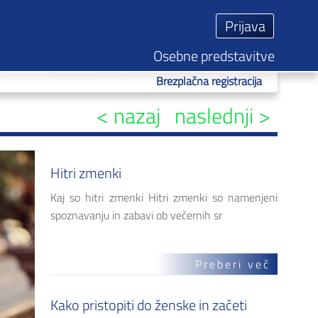
Osebne predstavitve
abili geslo?
Brezplačna registracija
< nazaj
naslednji >
Hitri zmenki
Kaj so hitri zmenki Hitri zmenki so namenjeni
spoznavanju in zabavi ob večernih sr
Preberi več
Kako pristopiti do ženske in začeti