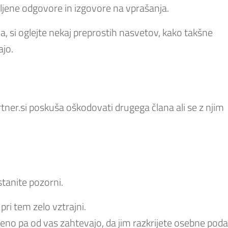
avljene odgovore in izgovore na vprašanja.
rna, si oglejte nekaj preprostih nasvetov, kako takšne
ajo.
rtner.si poskuša oškodovati drugega člana ali se z njim
stanite pozorni.
pri tem zelo vztrajni.
ameno pa od vas zahtevajo, da jim razkrijete osebne poda