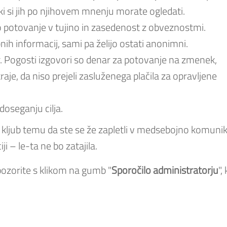
ki si jih po njihovem mnenju morate ogledati.
 potovanje v tujino in zasedenost z obveznostmi.
bnih informacij, sami pa želijo ostati anonimni.
ar. Pogosti izgovori so denar za potovanje na zmenek,
 kraje, da niso prejeli zasluženega plačila za opravljene
doseganju cilja.
 kljub temu da ste se že zapletli v medsebojno komunik
ji – le-ta ne bo zatajila.
ozorite s klikom na gumb "
Sporočilo administratorju
",