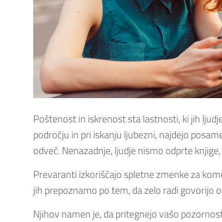
Poštenost in iskrenost sta lastnosti, ki jih lj
področju in pri iskanju ljubezni, najdejo posam
odveč. Nenazadnje, ljudje nismo odprte knjige, 
Prevaranti izkoriščajo spletne zmenke za kome
jih prepoznamo po tem, da zelo radi govorijo o 
Njihov namen je, da pritegnejo vašo pozornost