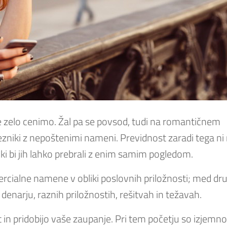
udje zelo cenimo. Žal pa se povsod, tudi na romantičnem
ezniki z nepoštenimi nameni. Previdnost zaradi tega ni 
ki bi jih lahko prebrali z enim samim pogledom.
rcialne namene v obliki poslovnih priložnosti; med dr
denarju, raznih priložnostih, rešitvah in težavah.
 in pridobijo vaše zaupanje. Pri tem početju so izjemno