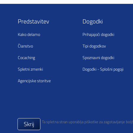
Predstavitev
Dogodki
Kako delamo
Prihajajoči dogodki
Članstvo
Tipi dogodkov
Cocaching
Spoznavni dogodki
Spletni zmenki
Dogodki - Splošni pogoji
Agencijske storitve
Ta spletna stran uporablja piškotke za zagotavljanje bolj
Skrij