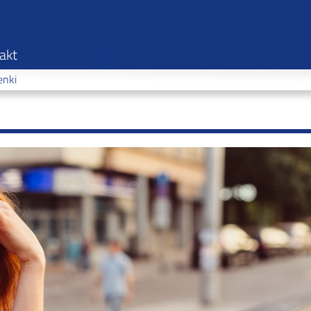
akt
Ste poz
nki