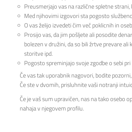
Preusmerjajo vas na različne spletne strani, 
Med njihovimi izgovori sta pogosto službeno
O vas želijo izvedeti čim več poklicnih in ose
Prosijo vas, da jim pošljete ali posodite den
bolezen v družini, da so bili žrtve prevare ali
storitve ipd.
Pogosto spreminjajo svoje zgodbe o sebi pri 
Če vas tak uporabnik nagovori, bodite pozorni,
Če ste v dvomih, prisluhnite vaši notranji intuici
Če je vaš sum upravičen, nas na tako osebo op
nahaja v njegovem profilu.