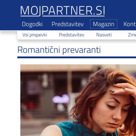
Dogodki
Predstavitev
Magazin
Kont
Vsi prispevki
Predstavitev
Nasveti
Zme
Romantični prevaranti