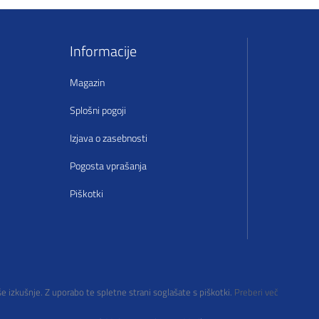
Informacije
Magazin
Splošni pogoji
Izjava o zasebnosti
Pogosta vprašanja
Piškotki
še izkušnje. Z uporabo te spletne strani soglašate s piškotki.
Preberi več