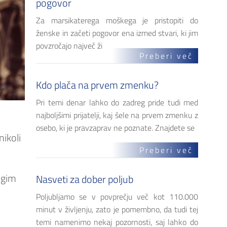
pogovor
Za marsikaterega moškega je pristopiti do
ženske in začeti pogovor ena izmed stvari, ki jim
povzročajo največ ži
Preberi več
Kdo plača na prvem zmenku?
Pri temi denar lahko do zadreg pride tudi med
najboljšimi prijatelji, kaj šele na prvem zmenku z
osebo, ki je pravzaprav ne poznate. Znajdete se
nikoli
Preberi več
ugim
Nasveti za dober poljub
Poljubljamo se v povprečju več kot 110.000
minut v življenju, zato je pomembno, da tudi tej
temi namenimo nekaj pozornosti, saj lahko do