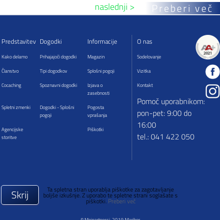
naslednji >
Preberi več
Predstavitev
Dogodki
Informacije
O nas
Kako delamo
Prihajajoči dogodki
Magazin
Sodelovanje
Članstvo
Tipi dogodkov
Splošni pogoji
Vizitka
Cocaching
Spoznavni dogodki
Izjava o
Kontakt
zasebnosti
Pomoč uporabnikom:
Spletni zmenki
Dogodki - Splošni
Pogosta
pon-pet: 9:00 do
pogoji
vprašanja
16:00
Agencijske
Piškotki
tel.: 041 422 050
storitve
Ta spletna stran uporablja piškotke za zagotavljanje
Skrij
boljše izkušnje. Z uporabo te spletne strani soglašate s
piškotki.
Preberi več
© Mojpartner.si, 2019 Maribor