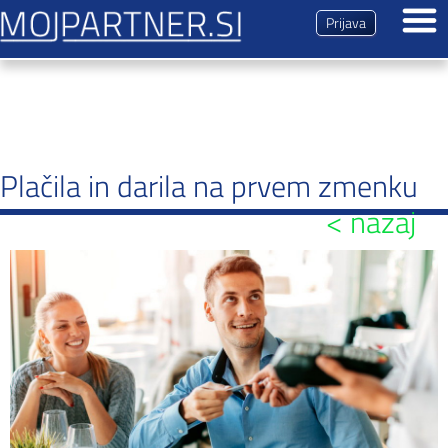
Prijava
Dogodki
Predstavitev
Plačila in darila na prvem zmenku
Magazin
< nazaj
Vsi prispevki
Predstavitev
Nasveti
Zmenki
Brezplačna registracija
Kontakt