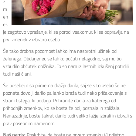
z
m
en
ek
je zagotovo vprašanje, ki se porodi vsakomur, ki se odpravlja na
prvi zmenek z izbrano osebo.
Še tako drobna pozornost lahko ima nasprotni učinek od
želenega. Obdarjenec se lahko počuti nelagodno, saj mu bo
vzbudilo občutek dolžnika. To so nam iz lastnih izkušenj potrdili
tudi naši člani.
Še posebej niso primerna dražja darila, saj se s to osebo še ne
poznata dovolj, darilo pa lahko izraža tudi neko pričakovanje s
strani tistega, ki podarja. Prihranite darila za katerega od
prihodnjih zmenkov, ko se bosta že bolj poznala in zbližala.
Nenazadnje, boste takrat darilo tudi veliko lažje izbrali in izbrali s
prav posebnim namenom.
Naš namig
: Poskrbite, da boste na prvem zmenku VI prijetno