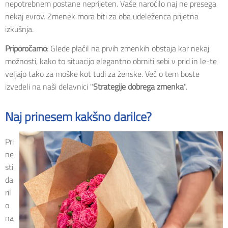
nepotrebnem postane neprijeten. Vaše naročilo naj ne presega
nekaj evrov. Zmenek mora biti za oba udeleženca prijetna
izkušnja.
Priporočamo
: Glede plačil na prvih zmenkih obstaja kar nekaj
možnosti, kako to situacijo elegantno obrniti sebi v prid in le-te
veljajo tako za moške kot tudi za ženske. Več o tem boste
izvedeli na naši delavnici "
Strategije dobrega zmenka
".
Naj prinesem kakšno darilce?
Pri
ne
sti
da
ril
o
na