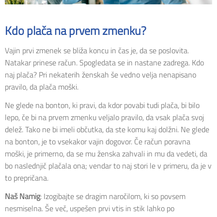
Kdo plača na prvem zmenku?
Vajin prvi zmenek se bliža koncu in čas je, da se poslovita.
Natakar prinese račun. Spogledata se in nastane zadrega. Kdo
naj plača? Pri nekaterih ženskah še vedno velja nenapisano
pravilo, da plača moški.
Ne glede na bonton, ki pravi, da kdor povabi tudi plača, bi bilo
lepo, če bi na prvem zmenku veljalo pravilo, da vsak plača svoj
delež. Tako ne bi imeli občutka, da ste komu kaj dolžni. Ne glede
na bonton, je to vsekakor vajin dogovor. Če račun poravna
moški, je primerno, da se mu ženska zahvali in mu da vedeti, da
bo naslednjič plačala ona; vendar to naj stori le v primeru, da je v
to prepričana.
Naš Namig
: Izogibajte se dragim naročilom, ki so povsem
nesmiselna. Še več, uspešen prvi vtis in stik lahko po