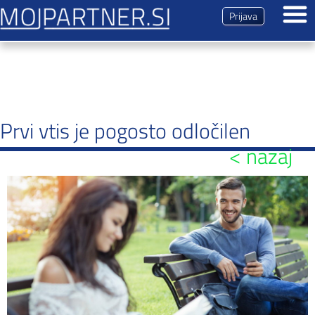
Prijava
Dogodki
Predstavitev
Prvi vtis je pogosto odločilen
Magazin
< nazaj
Vsi prispevki
Predstavitev
Nasveti
Zmenki
Brezplačna registracija
Kontakt