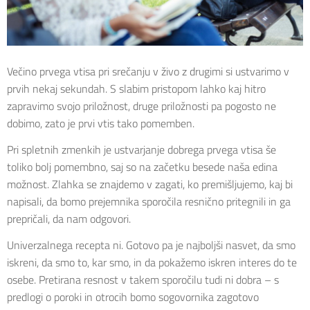
Večino prvega vtisa pri srečanju v živo z drugimi si ustvarimo v
prvih nekaj sekundah. S slabim pristopom lahko kaj hitro
zapravimo svojo priložnost, druge priložnosti pa pogosto ne
dobimo, zato je prvi vtis tako pomemben.
Pri spletnih zmenkih je ustvarjanje dobrega prvega vtisa še
toliko bolj pomembno, saj so na začetku besede naša edina
možnost. Zlahka se znajdemo v zagati, ko premišljujemo, kaj bi
napisali, da bomo prejemnika sporočila resnično pritegnili in ga
prepričali, da nam odgovori.
Univerzalnega recepta ni. Gotovo pa je najboljši nasvet, da smo
iskreni, da smo to, kar smo, in da pokažemo iskren interes do te
osebe. Pretirana resnost v takem sporočilu tudi ni dobra – s
predlogi o poroki in otrocih bomo sogovornika zagotovo