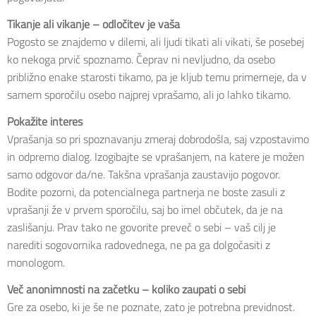
Tikanje ali vikanje – odločitev je vaša
Pogosto se znajdemo v dilemi, ali ljudi tikati ali vikati, še posebej
ko nekoga prvič spoznamo. Čeprav ni nevljudno, da osebo
približno enake starosti tikamo, pa je kljub temu primerneje, da v
samem sporočilu osebo najprej vprašamo, ali jo lahko tikamo.
Pokažite interes
Vprašanja so pri spoznavanju zmeraj dobrodošla, saj vzpostavimo
in odpremo dialog. Izogibajte se vprašanjem, na katere je možen
samo odgovor da/ne. Takšna vprašanja zaustavijo pogovor.
Bodite pozorni, da potencialnega partnerja ne boste zasuli z
vprašanji že v prvem sporočilu, saj bo imel občutek, da je na
zaslišanju. Prav tako ne govorite preveč o sebi – vaš cilj je
narediti sogovornika radovednega, ne pa ga dolgočasiti z
monologom.
Več anonimnosti na začetku – koliko zaupati o sebi
Gre za osebo, ki je še ne poznate, zato je potrebna previdnost.