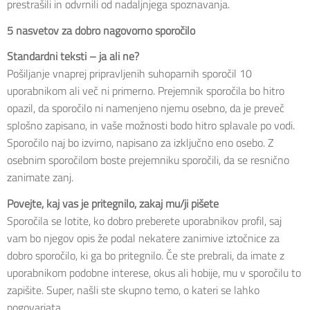
prestrašili in odvrnili od nadaljnjega spoznavanja.
5 nasvetov za dobro nagovorno sporočilo
Standardni teksti – ja ali ne?
Pošiljanje vnaprej pripravljenih suhoparnih sporočil 10
uporabnikom ali več ni primerno. Prejemnik sporočila bo hitro
opazil, da sporočilo ni namenjeno njemu osebno, da je preveč
splošno zapisano, in vaše možnosti bodo hitro splavale po vodi.
Sporočilo naj bo izvirno, napisano za izključno eno osebo. Z
osebnim sporočilom boste prejemniku sporočili, da se resnično
zanimate zanj.
Povejte, kaj vas je pritegnilo, zakaj mu/ji pišete
Sporočila se lotite, ko dobro preberete uporabnikov profil, saj
vam bo njegov opis že podal nekatere zanimive iztočnice za
dobro sporočilo, ki ga bo pritegnilo. Če ste prebrali, da imate z
uporabnikom podobne interese, okus ali hobije, mu v sporočilu to
zapišite. Super, našli ste skupno temo, o kateri se lahko
pogovarjata.