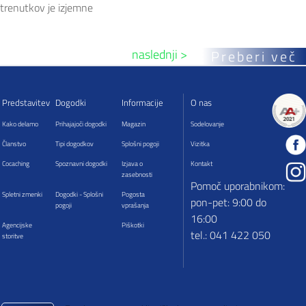
trenutkov je izjemne
naslednji >
Preberi več
Predstavitev
Dogodki
Informacije
O nas
Kako delamo
Prihajajoči dogodki
Magazin
Sodelovanje
Članstvo
Tipi dogodkov
Splošni pogoji
Vizitka
Cocaching
Spoznavni dogodki
Izjava o
Kontakt
zasebnosti
Pomoč uporabnikom:
Spletni zmenki
Dogodki - Splošni
Pogosta
pon-pet: 9:00 do
pogoji
vprašanja
16:00
Agencijske
Piškotki
tel.: 041 422 050
storitve